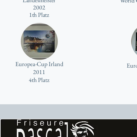
Landesmeister
World 
2002
1th Platz
Europea-Cup Irland
Eur
2011
4th Platz